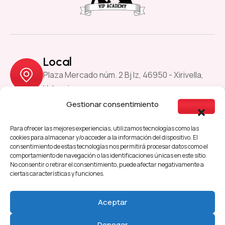
Local
Plaza Mercado núm. 2 Bj Iz, 46950 - Xirivella,
Valencia
Gestionar consentimiento
Previous
Next
Para ofrecer las mejores experiencias, utilizamos tecnologías como las
cookies para almacenar y/o acceder a la información del dispositivo. El
consentimiento de estas tecnologías nos permitirá procesar datos como el
comportamiento de navegación o las identificaciones únicas en este sitio.
Aviso Legal
Política de Cookies
No consentir o retirar el consentimiento, puede afectar negativamente a
ciertas características y funciones.
Política de Privacidad
Accesibilidad
Aceptar
Denegar