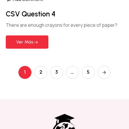
CSV Question 4
There are enough crayons for every piece of paper?
Ver Más
1
2
3
…
5