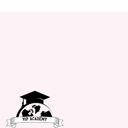
+34 651 182 722
info@vipacademy.com