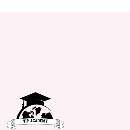
+34 651 182 722
info@vipacademy.com