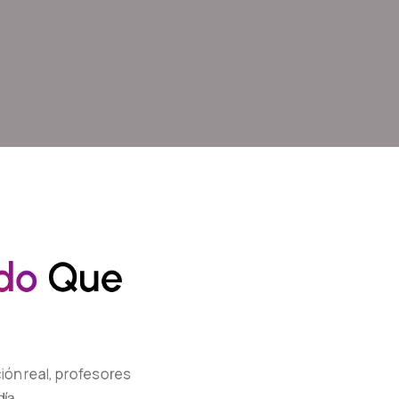
D
O
 Que 
ión real, profesores
ía.