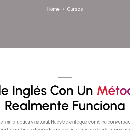
Home
Cursos
e Inglés Con Un 
M
É
T
O
Realmente Funciona
 forma práctica y natural. Nuestro enfoque combina conversac
pertos y clases diseñadas para que avances desde el primer d