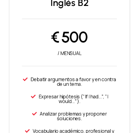
Inglés B2
€
500
/ MENSUAL
Debatir argumentos a favor y en contra
de un tema.
Expresar hipótesis ("If I had...", "I
would...").
Analizar problemas y proponer
soluciones.
Vocabulario académico, profesional y