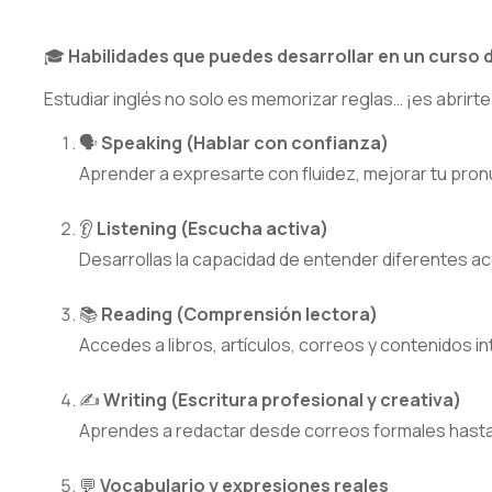
🎓
Habilidades que puedes desarrollar en un curso d
Estudiar inglés no solo es memorizar reglas… ¡es abrirt
🗣️
Speaking (Hablar con confianza)
Aprender a expresarte con fluidez, mejorar tu pronu
👂
Listening (Escucha activa)
Desarrollas la capacidad de entender diferentes ac
📚
Reading (Comprensión lectora)
Accedes a libros, artículos, correos y contenidos 
✍️
Writing (Escritura profesional y creativa)
Aprendes a redactar desde correos formales hasta 
💬
Vocabulario y expresiones reales