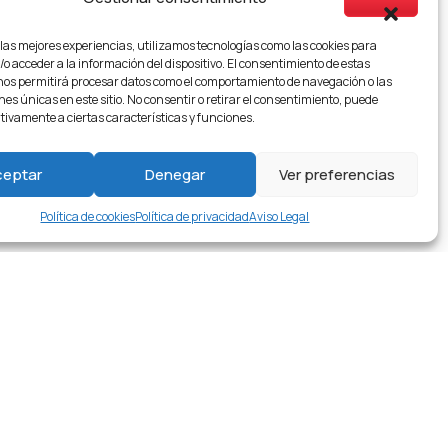
 las mejores experiencias, utilizamos tecnologías como las cookies para
o acceder a la información del dispositivo. El consentimiento de estas
nos permitirá procesar datos como el comportamiento de navegación o las
nes únicas en este sitio. No consentir o retirar el consentimiento, puede
tivamente a ciertas características y funciones.
ceptar
Denegar
Ver preferencias
Política de cookies
Política de privacidad
Aviso Legal