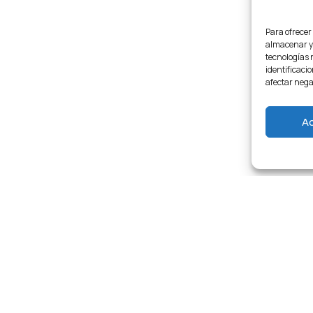
Para ofrecer
almacenar y/
tecnologías 
identificacio
afectar nega
A