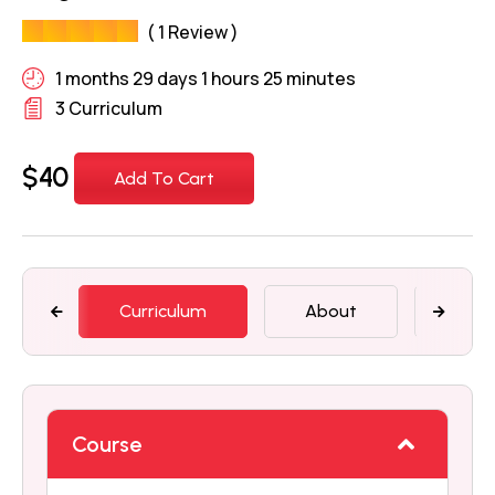
( 1 Review )
1 months 29 days 1 hours 25 minutes
3 Curriculum
$
40
Add To Cart
Curriculum
About
Mem
Course