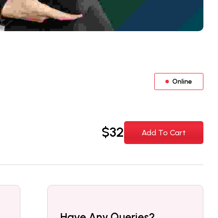
Online
$
32
Add To Cart
Have Any Queries?