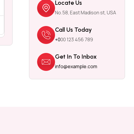
Locate Us
No.58, East Madison st, USA
Call Us Today
+0
00 123 456 789
Get In To Inbox
info@example.com