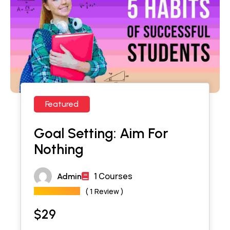
Featured
Goal Setting: Aim For
Nothing
1 Courses
Admin
( 1 Review )
$
29