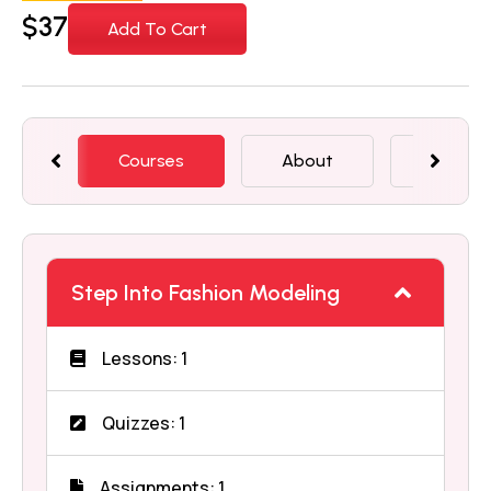
$
37
Add To Cart
Courses
About
Featur
Step Into Fashion Modeling
Lessons: 1
Quizzes: 1
Assignments: 1