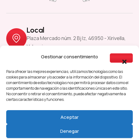
Local
Plaza Mercado núm. 2 Bj Iz, 46950 - Xirivella,
Valencia
Gestionar consentimiento
Previous
Next
Para ofrecer las mejores experiencias, utilizamos tecnologías como las
cookies para almacenar y/o acceder a la información del dispositivo. El
consentimiento de estas tecnologías nos permitirá procesar datos como el
comportamiento de navegación o las identificaciones únicas en este sitio.
Aviso Legal
Política de Cookies
No consentir o retirar el consentimiento, puede afectar negativamente a
ciertas características y funciones.
Política de Privacidad
Accesibilidad
Aceptar
Denegar