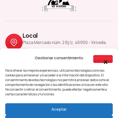
Local
Plaza Mercado núm. 2 Bj Iz, 46950 - Xirivella,
Valencia
Gestionar consentimiento
Previous
Next
Para ofrecer las mejores experiencias, utilizamos tecnologías como las
cookies para almacenar y/o acceder a la información del dispositivo. El
consentimiento de estas tecnologías nos permitirá procesar datos como el
comportamiento de navegación o las identificaciones únicas en este sitio.
Aviso Legal
Política de Cookies
No consentir o retirar el consentimiento, puede afectar negativamente a
ciertas características y funciones.
Política de Privacidad
Accesibilidad
Aceptar