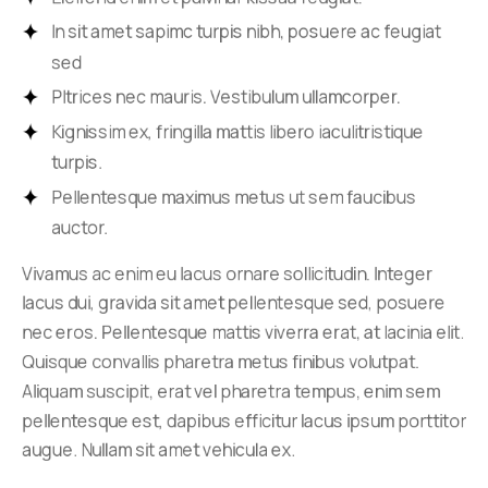
In sit amet sapimc turpis nibh, posuere ac feugiat
sed
Pltrices nec mauris. Vestibulum ullamcorper.
Kignissim ex, fringilla mattis libero iaculitristique
turpis.
Pellentesque maximus metus ut sem faucibus
auctor.
Vivamus ac enim eu lacus ornare sollicitudin. Integer
lacus dui, gravida sit amet pellentesque sed, posuere
nec eros. Pellentesque mattis viverra erat, at lacinia elit.
Quisque convallis pharetra metus finibus volutpat.
Aliquam suscipit, erat vel pharetra tempus, enim sem
pellentesque est, dapibus efficitur lacus ipsum porttitor
augue. Nullam sit amet vehicula ex.