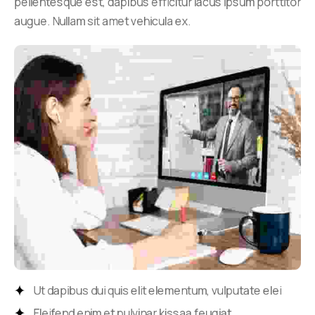
pellentesque est, dapibus efficitur lacus ipsum porttitor
augue. Nullam sit amet vehicula ex.
Ut dapibus dui quis elit elementum, vulputate elei
Eleifend enim et pulvinar kissaa feugiat.