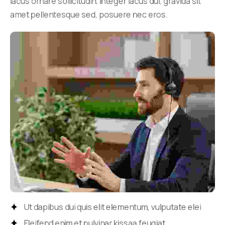
lacus ornare sollicitudin. Integer lacus dui, gravida sit
amet pellentesque sed, posuere nec eros.
Ut dapibus dui quis elit elementum, vulputate elei
Eleifend enim et pulvinar kissaa feugiat.