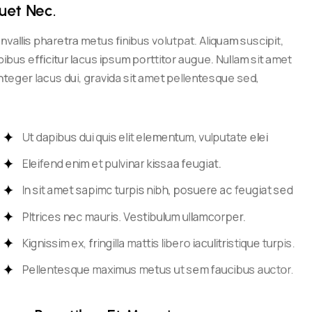
uet Nec.
onvallis pharetra metus finibus volutpat. Aliquam suscipit,
bus efficitur lacus ipsum porttitor augue. Nullam sit amet
Integer lacus dui, gravida sit amet pellentesque sed,
Ut dapibus dui quis elit elementum, vulputate elei
Eleifend enim et pulvinar kissaa feugiat.
In sit amet sapimc turpis nibh, posuere ac feugiat sed
Pltrices nec mauris. Vestibulum ullamcorper.
Kignissim ex, fringilla mattis libero iaculitristique turpis.
Pellentesque maximus metus ut sem faucibus auctor.