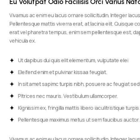
Eu Volutpat Odio Facilisis Orci Varius N
Vivamus ac enim eu lacus ornare sollicitudin. Integer lacu
Pellentesque mattis viverra erat, at lacinia elit. Quisque c
erat vel pharetra tempus, enim sem pellentesque est, dapi
vehicula ex.
Ut dapibus dui quis elit elementum, vulputate elei
Eleifend enim et pulvinar kissaa feugiat.
In sit amet sapimc turpis nibh, posuere ac feugiat sed
Pltrices nec mauris. Vestibulum ullamcorper.
Kignissim ex, fringilla mattis libero iaculitristique turpis
Pellentesque maximus metus ut sem faucibus auctor.
Vivamus ac enim eu lacus ornare sollicitudin. Integer lacu