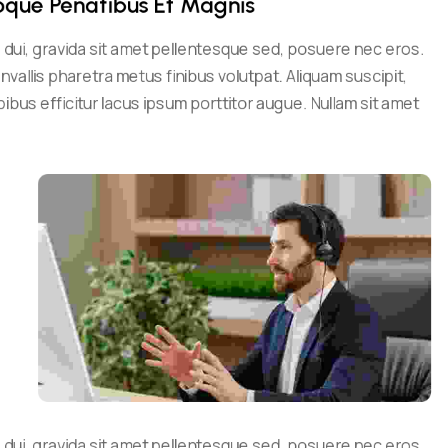
atoque Penatibus Et Magnis
s dui, gravida sit amet pellentesque sed, posuere nec eros.
onvallis pharetra metus finibus volutpat. Aliquam suscipit,
bus efficitur lacus ipsum porttitor augue. Nullam sit amet
.
s dui, gravida sit amet pellentesque sed, posuere nec eros.