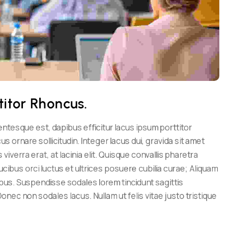
titor Rhoncus.
entesque est, dapibus efficitur lacus ipsum porttitor
s ornare sollicitudin. Integer lacus dui, gravida sit amet
verra erat, at lacinia elit. Quisque convallis pharetra
ucibus orci luctus et ultrices posuere cubilia curae; Aliquam
ibus. Suspendisse sodales lorem tincidunt sagittis
onec non sodales lacus. Nullam ut felis vitae justo tristique