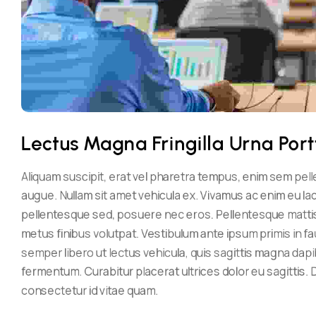
Lectus Magna Fringilla Urna Port
Aliquam suscipit, erat vel pharetra tempus, enim sem pell
augue. Nullam sit amet vehicula ex. Vivamus ac enim eu lacu
pellentesque sed, posuere nec eros. Pellentesque mattis vi
metus finibus volutpat. Vestibulum ante ipsum primis in fa
semper libero ut lectus vehicula, quis sagittis magna dap
fermentum. Curabitur placerat ultrices dolor eu sagittis. D
consectetur id vitae quam.