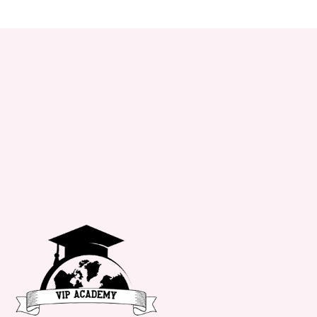
+34 651 182 722
info@vipacademy.com