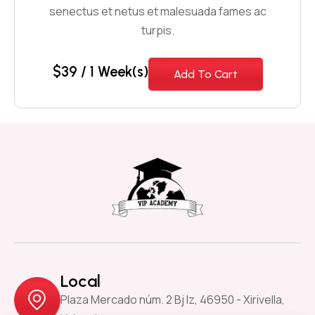
senectus et netus et malesuada fames ac
turpis.
$
39
/ 1 Week(s)
Add To Cart
Local
Plaza Mercado núm. 2 Bj Iz, 46950 - Xirivella,