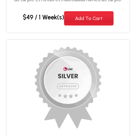
$
49
/ 1 Week(s)
Add To Cart