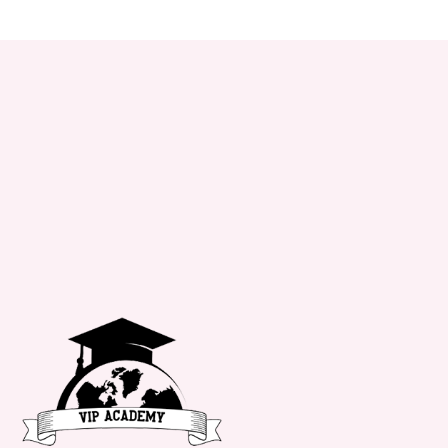
+34 651 182 722
info@vipacademy.com