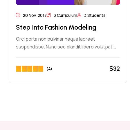
20 Nov, 2017
3 Curriculum
3 Students
Step Into Fashion Modeling
Orci porta non pulvinar neque laoreet
suspendisse. Nunc sed blandit libero volutpat.…
$
32
(4)