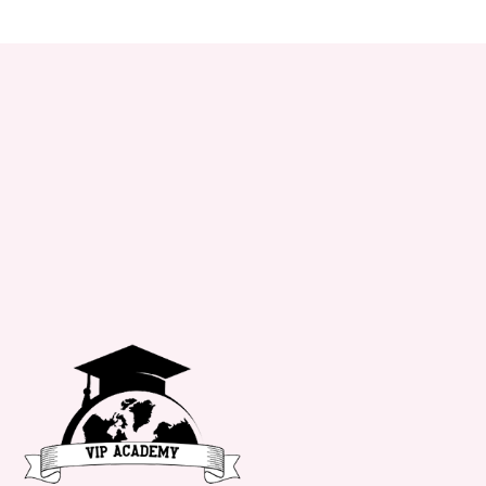
+34 651 182 722
info@vipacademy.com